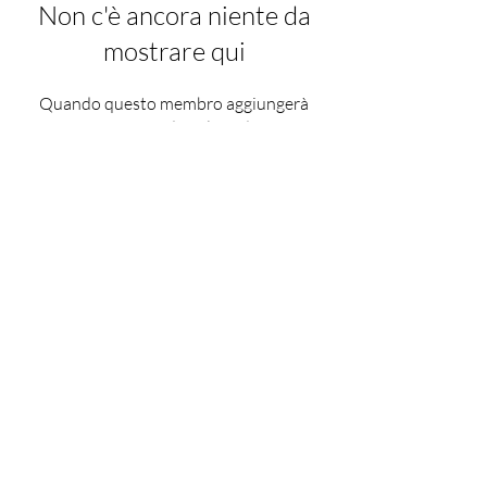
Non c'è ancora niente da
mostrare qui
Quando questo membro aggiungerà
informazioni su di sé, le vedrai qui.
Chiara M. Fancellu
(CF Academy)
cf.academy@yahoo.com
DISCLAIMER
Le informazioni e i contenuti presenti in questo sito hanno finalità
esclusivamente educative.
Non costituiscono in alcun modo un parere medico, ostetrico o sanitario.
Prima di iniziare qualsiasi attività in gravidanza o nel post parto, si
consiglia di consultare il proprio medico o professionista sanitario di
riferimento.