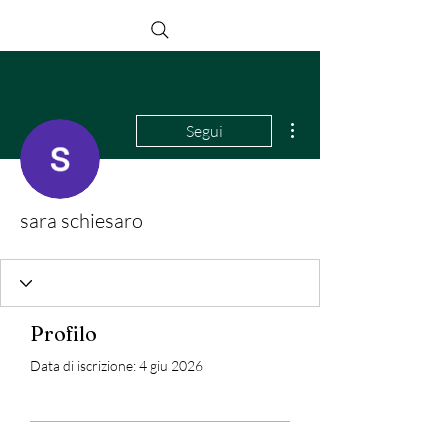
Altre azioni
Segui
sara schiesaro
Profilo
Data di iscrizione: 4 giu 2026