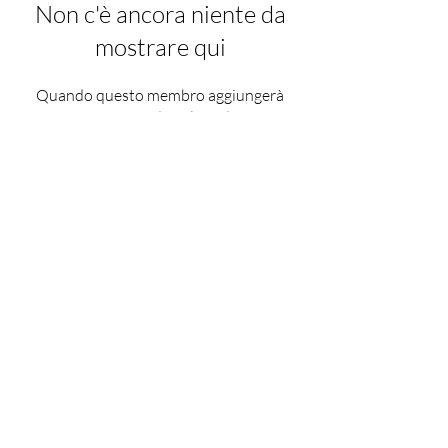
Non c'è ancora niente da
mostrare qui
Quando questo membro aggiungerà
informazioni su di sé, le vedrai qui.
Chiara M. Fancellu
(CF Academy)
cf.academy@yahoo.com
DISCLAIMER
Le informazioni e i contenuti presenti in questo sito hanno finalità
esclusivamente educative.
Non costituiscono in alcun modo un parere medico, ostetrico o sanitario.
Prima di iniziare qualsiasi attività in gravidanza o nel post parto, si
consiglia di consultare il proprio medico o professionista sanitario di
riferimento.