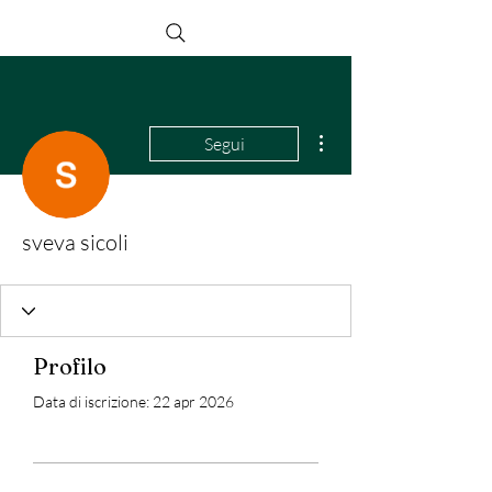
Altre azioni
Segui
sveva sicoli
Profilo
Data di iscrizione: 22 apr 2026